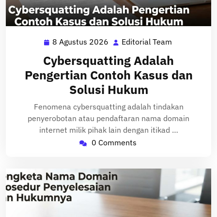
8 Agustus 2026
Editorial Team
8
Editorial
Agustus
Team
Cybersquatting Adalah
2026
Pengertian Contoh Kasus dan
Solusi Hukum
Fenomena cybersquatting adalah tindakan
penyerobotan atau pendaftaran nama domain
internet milik pihak lain dengan itikad …
0 Comments