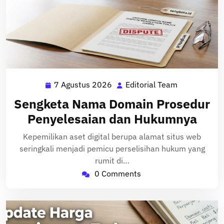
7 Agustus 2026
Editorial Team
7
Editorial
Agustus
Team
Sengketa Nama Domain Prosedur
2026
Penyelesaian dan Hukumnya
Kepemilikan aset digital berupa alamat situs web
seringkali menjadi pemicu perselisihan hukum yang
rumit di…
0 Comments